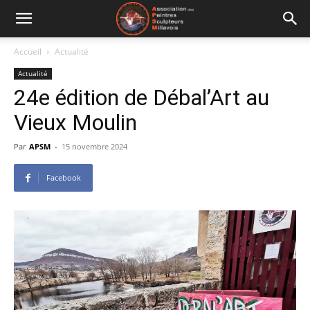
Association
Accueil
Actualité
Actualité
des
24e édition de Débal’Art au
Vieux Moulin
Peintres
Par
APSM
-
15 novembre 2024
Facebook
et
Sculpteurs
Millavois